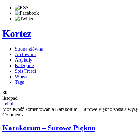
Kortez
Strona główna
Archiwum
Artykuły
Kategorie
Spis Treści
Wpisy
Tags
30
listopad
admin
Możliwość komentowania
Karakorum – Surowe Piękno
została wyłą
Comments
Karakorum – Surowe Piękno