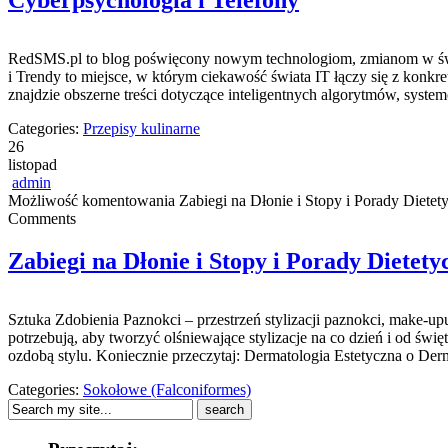
Cyberpsychologia i Telefony
RedSMS.pl to blog poświęcony nowym technologiom, zmianom w świ
i Trendy to miejsce, w którym ciekawość świata IT łączy się z kon
znajdzie obszerne treści dotyczące inteligentnych algorytmów, syst
Categories:
Przepisy kulinarne
26
listopad
admin
Możliwość komentowania
Zabiegi na Dłonie i Stopy i Porady Dietet
Comments
Zabiegi na Dłonie i Stopy i Porady Dietety
Sztuka Zdobienia Paznokci – przestrzeń stylizacji paznokci, make-up
potrzebują, aby tworzyć olśniewające stylizacje na co dzień i od św
ozdobą stylu. Koniecznie przeczytaj: Dermatologia Estetyczna o Derm
Categories:
Sokołowe (Falconiformes)