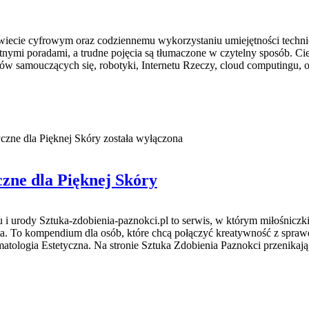
ecie cyfrowym oraz codziennemu wykorzystaniu umiejętności techn
kretnymi poradami, a trudne pojęcia są tłumaczone w czytelny sposób.
emów samouczących się, robotyki, Internetu Rzeczy, cloud computingu,
yczne dla Pięknej Skóry
została wyłączona
czne dla Pięknej Skóry
u i urody Sztuka-zdobienia-paznokci.pl to serwis, w którym miłośnicz
ięta. To kompendium dla osób, które chcą połączyć kreatywność z spraw
atologia Estetyczna. Na stronie Sztuka Zdobienia Paznokci przenikają