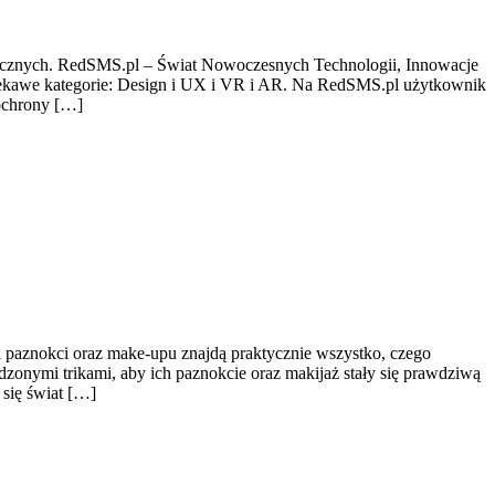
icznych. RedSMS.pl – Świat Nowoczesnych Technologii, Innowacje
 Ciekawe kategorie: Design i UX i VR i AR. Na RedSMS.pl użytkownik
 ochrony […]
ki paznokci oraz make-upu znajdą praktycznie wszystko, czego
dzonymi trikami, aby ich paznokcie oraz makijaż stały się prawdziwą
 się świat […]