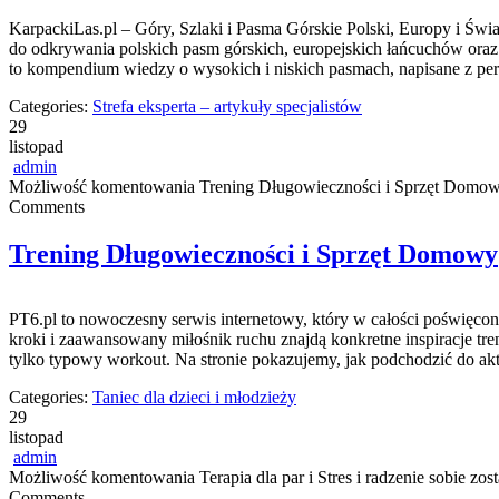
KarpackiLas.pl – Góry, Szlaki i Pasma Górskie Polski, Europy i Świat
do odkrywania polskich pasm górskich, europejskich łańcuchów oraz
to kompendium wiedzy o wysokich i niskich pasmach, napisane z p
Categories:
Strefa eksperta – artykuły specjalistów
29
listopad
admin
Możliwość komentowania
Trening Długowieczności i Sprzęt Domo
Comments
Trening Długowieczności i Sprzęt Domowy
PT6.pl to nowoczesny serwis internetowy, który w całości poświęcon
kroki i zaawansowany miłośnik ruchu znajdą konkretne inspiracje tren
tylko typowy workout. Na stronie pokazujemy, jak podchodzić do ak
Categories:
Taniec dla dzieci i młodzieży
29
listopad
admin
Możliwość komentowania
Terapia dla par i Stres i radzenie sobie
zost
Comments