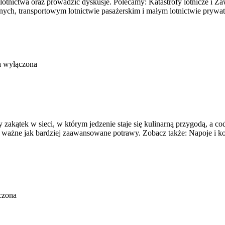
y lotnictwa oraz prowadzić dyskusje. Polecamy: Katastrofy lotnicze i
rnych, transportowym lotnictwie pasażerskim i małym lotnictwie pryw
a wyłączona
akątek w sieci, w którym jedzenie staje się kulinarną przygodą, a cod
o ważne jak bardziej zaawansowane potrawy. Zobacz także: Napoje i ko
czona