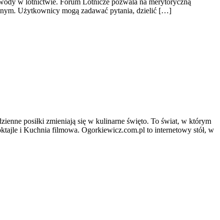
 Zawody w lotnictwie. Forum Lotnicze pozwala na merytoryczną
atnym. Użytkownicy mogą zadawać pytania, dzielić […]
zienne posiłki zmieniają się w kulinarne święto. To świat, w którym
ktajle i Kuchnia filmowa. Ogorkiewicz.com.pl to internetowy stół, w