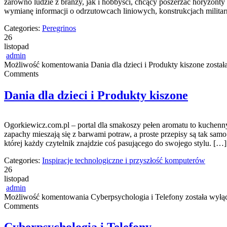
zarówno ludzie z branży, jak i hobbyści, chcący poszerzać horyzont
wymianę informacji o odrzutowcach liniowych, konstrukcjach milita
Categories:
Peregrinos
26
listopad
admin
Możliwość komentowania
Dania dla dzieci i Produkty kiszone
został
Comments
Dania dla dzieci i Produkty kiszone
Ogorkiewicz.com.pl – portal dla smakoszy pełen aromatu to kuchenny z
zapachy mieszają się z barwami potraw, a proste przepisy są tak sam
której każdy czytelnik znajdzie coś pasującego do swojego stylu. […]
Categories:
Inspiracje technologiczne i przyszłość komputerów
26
listopad
admin
Możliwość komentowania
Cyberpsychologia i Telefony
została wyłą
Comments