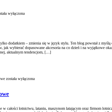
stała wyłączona
ż tylko dodatkiem – zmienia się w język stylu. Ten blog powstał z myślą
w, jak wybierać dopasowane akcesoria na co dzień i na wyjątkowe okazj
cznej, aktualnym tendencjom, […]
dowe
została wyłączona
dowe
 całości lotnictwu, lataniu, maszynom latającym oraz firmom lotniczy