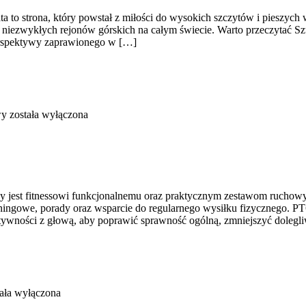
a to strona, który powstał z miłości do wysokich szczytów i pieszych 
 niezwykłych rejonów górskich na całym świecie. Warto przeczytać S
erspektywy zaprawionego w […]
wy
została wyłączona
y jest fitnessowi funkcjonalnemu oraz praktycznym zestawom ruchowym
ingowe, porady oraz wsparcie do regularnego wysiłku fizycznego. PT6.pl
tywności z głową, aby poprawić sprawność ogólną, zmniejszyć dolegl
ała wyłączona