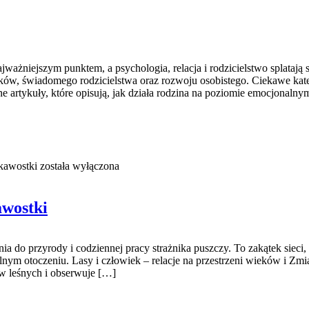
jważniejszym punktem, a psychologia, relacja i rodzicielstwo splatają 
ów, świadomego rodzicielstwa oraz rozwoju osobistego. Ciekawe kate
 artykuły, które opisują, jak działa rodzina na poziomie emocjonaln
kawostki
została wyłączona
awostki
ia do przyrody i codziennej pracy strażnika puszczy. To zakątek sieci,
lnym otoczeniu. Lasy i człowiek – relacje na przestrzeni wieków i Zm
w leśnych i obserwuje […]